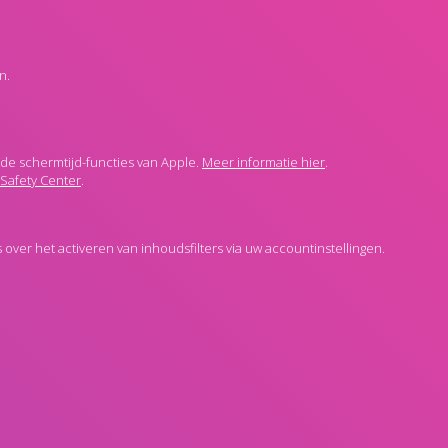
n.
 de schermtijd-functies van Apple.
Meer informatie hier
.
Safety Center
.
ver het activeren van inhoudsfilters via uw accountinstellingen.