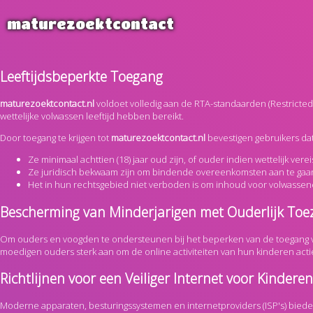
maturezoektcontact
Leeftijdsbeperkte Toegang
maturezoektcontact.nl
voldoet volledig aan de RTA-standaarden (Restricted 
wettelijke volwassen leeftijd hebben bereikt.
Door toegang te krijgen tot
maturezoektcontact.nl
bevestigen gebruikers dat
Ze minimaal achttien (18) jaar oud zijn, of ouder indien wettelijk vereis
Ze juridisch bekwaam zijn om bindende overeenkomsten aan te gaan
Het in hun rechtsgebied niet verboden is om inhoud voor volwassene
Bescherming van Minderjarigen met Ouderlijk Toez
Om ouders en voogden te ondersteunen bij het beperken van de toegang v
moedigen ouders sterk aan om de online activiteiten van hun kinderen acti
Richtlijnen voor een Veiliger Internet voor Kinderen
Moderne apparaten, besturingssystemen en internetproviders (ISP's) bieden 