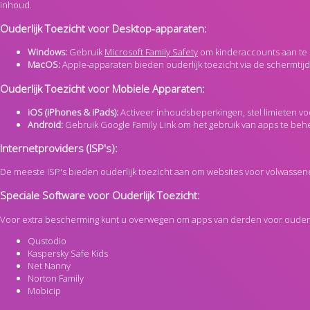
inhoud.
Ouderlijk Toezicht voor Desktop-apparaten:
Windows:
Gebruik
Microsoft Family Safety
om kinderaccounts aan te 
MacOS:
Apple-apparaten bieden ouderlijk toezicht via de schermtijd-
Ouderlijk Toezicht voor Mobiele Apparaten:
iOS (iPhones & iPads):
Activeer inhoudsbeperkingen, stel limieten vo
Android:
Gebruik Google Family Link om het gebruik van apps te beher
Internetproviders (ISP's):
De meeste ISP's bieden ouderlijk toezicht aan om websites voor volwassene
Speciale Software voor Ouderlijk Toezicht:
Voor extra bescherming kunt u overwegen om apps van derden voor ouderlij
Qustodio
Kaspersky Safe Kids
Net Nanny
Norton Family
Mobicip